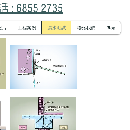
 : 6855 2735
照片
工程案例
漏水測試
聯絡我們
Blog